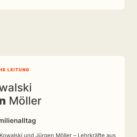
HE LEITUNG
walski
n
Möller
milienalltag
a Kowalski und Jürgen Möller – Lehrkräfte aus