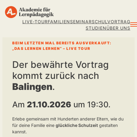
LIVE-TOUR
FAMILIENSEMINAR
SCHULVORTRAG
Men
STUDIEN
ÜBER UNS
BEIM LETZTEN MAL BEREITS AUSVERKAUFT:
„DAS LERNEN LERNEN“ – LIVE TOUR
Der bewährte Vortrag
kommt zurück nach
Balingen
.
Am
21.10.2026
um 19:30.
Erlebe gemeinsam mit Hunderten anderer Eltern, wie du
für deine Familie eine
glückliche Schulzeit
gestalten
kannst.