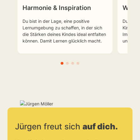
Harmonie & Inspiration
Wisse
Du bist in der Lage, eine positive
Du kanns
Lernumgebung zu schaffen, in der sich
Kind ler
die Stärken deines Kindes ideal entfalten
Impulsen
können. Damit Lernen glücklich macht.
und stre
Jürgen freut sich
auf dich.