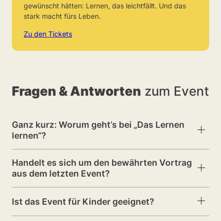
gewünscht hätten: Lernen, das leichtfällt. Und das
stark macht fürs Leben.
Zu den Tickets
Fragen & Antworten
zum Event
Ganz kurz: Worum geht’s bei „Das Lernen
Antwor
lernen“?
ein-/a
,,Das Lernen Lernen” ist ein Event, das Eltern hilfreiche
Handelt es sich um den bewährten Vortrag
Impulse gibt, wie sie ihre Kinder effektiv und stressfrei beim
Antwor
aus dem letzten Event?
Lernen unterstützen können.
ein-/a
Ja. Aufgrund des großartigen Feedbacks und der hohen
Alles für ein gemeinsames Ziel: bessere schulische
Ist das Event für Kinder geeignet?
Nachfrage bringen wir unseren bewährten Vortrag weiter auf
Leistungen und mehr Selbstvertrauen, während die Familie
Antwor
ein-/a
die Bühne – einen Vortrag, der bereits tausenden Eltern
insgesamt eine entspanntere und harmonischere Lern-
Die Inhalte des Vortrags richten sich vornehmlich an Eltern