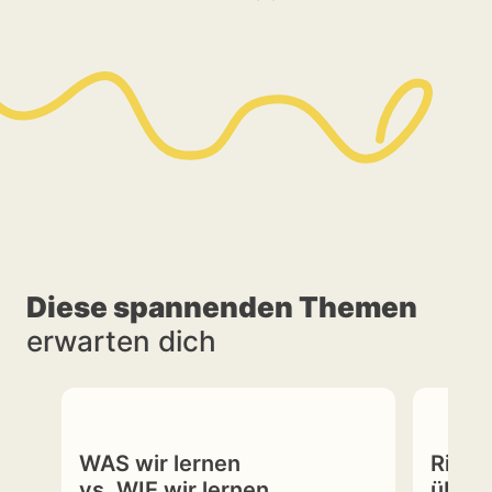
Diese spannenden Themen
erwarten dich
WAS wir lernen
Richt
vs. WIE wir lernen
überf